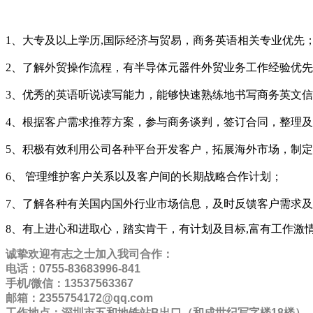
1、大专及以上学历,国际经济与贸易，商务英语相关专业优先
2、了解外贸操作流程，有半导体元器件外贸业务工作经验优
3、优秀的英语听说读写能力，能够快速熟练地书写商务英文
4、根据客户需求推荐方案，参与商务谈判，签订合同，整理
5、积极有效利用公司各种平台开发客户，拓展海外市场，制
6、 管理维护客户关系以及客户间的长期战略合作计划；
7、了解各种有关国内国外行业市场信息，及时反馈客户需求
8、有上进心和进取心，踏实肯干，有计划及目标,富有工作激
诚挚欢迎有志之士加入我司合作：
电话：0755-83683996-841
手机/微信：13537563367
邮箱：2355754172@qq.com
工作地点：深圳市五和地铁站B出口（和成世纪写字楼18楼）