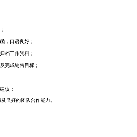
；
先；
信函，口语良好；
及归档工作资料；
定及完成销售目标；
及建议；
情及良好的团队合作能力。
。