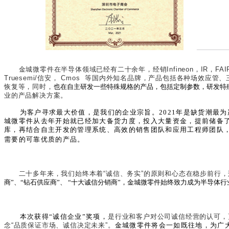
金城微零件在半导体领域已经有二十余年，经销
Infineon
，
IR
，
FAI
Truesemi/
信安，
Cmos
等国内外知名品牌，产品包括各种场效应管、
恢复等，同时，
也在自主研发一些特殊规格的产品，包括定制参数，研发特
业的产品解决方案。
为客户寻求最大价值，是我们的企业宗旨。
2021
年是缺货潮最为
城微零件从去年开始就已经加大备货力度，投入大量资金，提前储备
库，再结合自主开发的管理系统、高效的销售团队和应用工程师团队
需要的可靠优质的产品。
二十多年来，我们始终本着“诚信、务实”的原则和心态在稳步前行，
商”、“钻石供应商”、 “十大诚信分销商”，金城微零件始终致力成为半导体
本次获得“诚信企业”奖项，
是行业和客户对公司诚信经营的认可，
念“品质保证市场、诚信决定未来”。
金城微零件将会一如既往地，为广