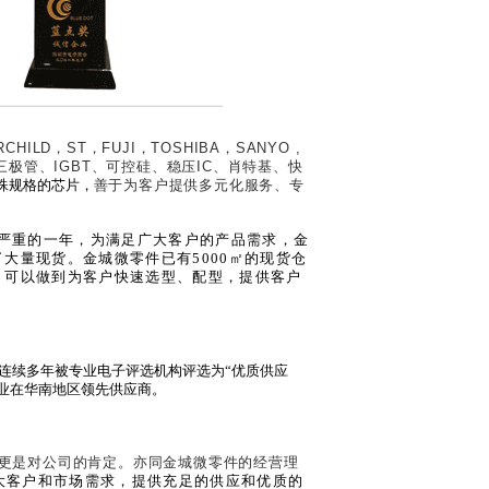
RCHILD
，
ST
，
FUJI
，
TOSHIBA
，
SANYO ,
三极管、
IGBT
、可控硅、稳压
IC
、肖特基、快
殊规格的芯片，
善于为客户提供多元化服务、专
严重的一年，为满足广大客户的产品需求，金
了大量现货。金城微零件已有
5000
㎡
的现货仓
，可以做到为客户快速选型、配型，提供客户
连续多年被专业电子评选机构评选为“优质供应
行业在华南地区领先供应商。
更是对公司的肯定。亦同金城微零件的经营理
大客户和市场需求，提供充足的供应和优质的