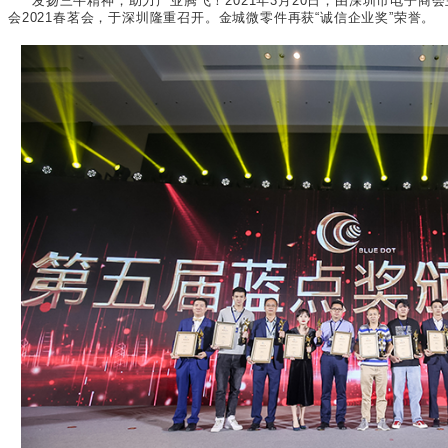
发扬三牛精神，助力产业腾飞！
2021
年
3
月
20
日，由深圳市电子商会
会
2021
春茗会，于深圳隆重召开。金城微零件再获“诚信企业奖”荣誉。